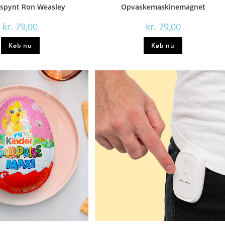
æspynt Ron Weasley
Opvaskemaskinemagnet
kr.
79,00
kr.
79,00
Køb nu
Køb nu