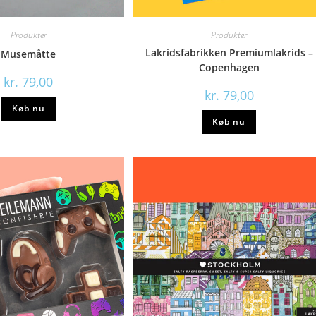
Produkter
Produkter
Lakridsfabrikken Premiumlakrids –
Musemåtte
Copenhagen
kr.
79,00
kr.
79,00
Køb nu
Køb nu