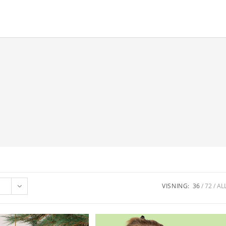
VISNING:
36
72
AL