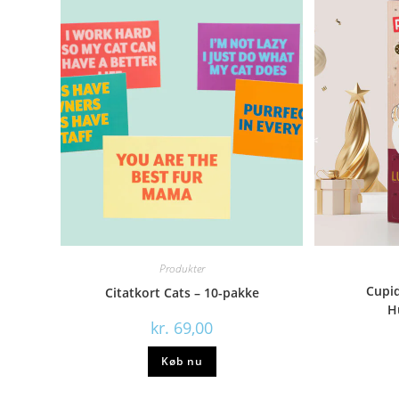
Produkter
Cupi
Citatkort Cats – 10-pakke
H
kr.
69,00
Køb nu