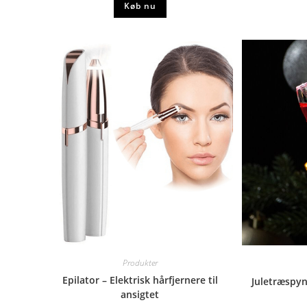
Køb nu
Produkter
Epilator – Elektrisk hårfjernere til
Juletræspy
ansigtet