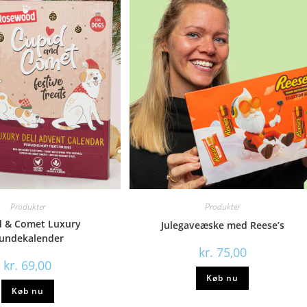
Produkter
Produkter
d & Comet Luxury
Julegaveæske med Reese’s
undekalender
kr.
75,00
kr.
69,00
Køb nu
Køb nu