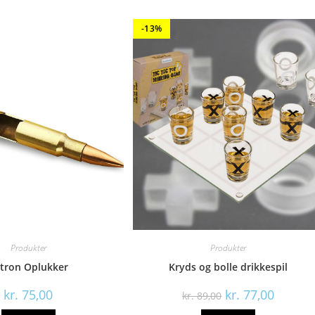
-13%
Produkter
Produkter
tron Oplukker
Kryds og bolle drikkespil
Den
Den
kr.
75,00
kr.
77,00
kr.
89,00
oprindelige
aktuelle
pris
pris