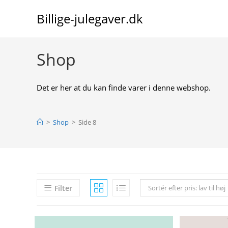
Skip
Billige-julegaver.dk
to
content
Shop
Det er her at du kan finde varer i denne webshop.
>
Shop
>
Side 8
Filter
Sortér efter pris: lav til høj