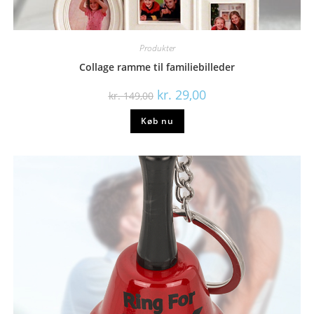
Produkter
Collage ramme til familiebilleder
Den
Den
kr.
29,00
kr.
149,00
oprindelige
aktuelle
pris
pris
Køb nu
var:
er:
kr. 149,00.
kr. 29,00.