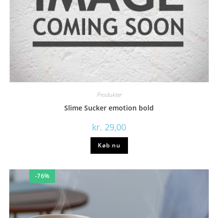
Produkter
Slime Sucker emotion bold
kr.
29,00
Køb nu
-76%