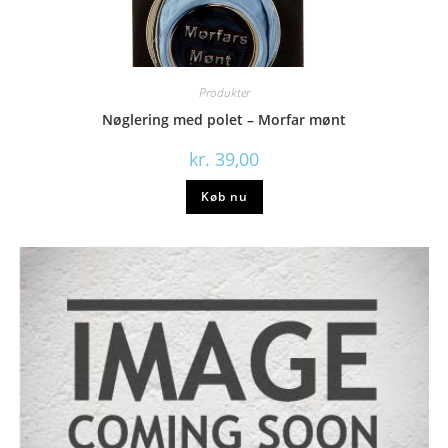
Produkter
Nøglering med polet – Morfar mønt
kr.
39,00
Køb nu