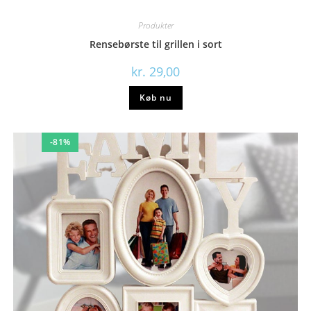
Produkter
Rensebørste til grillen i sort
kr.
29,00
Køb nu
-81%