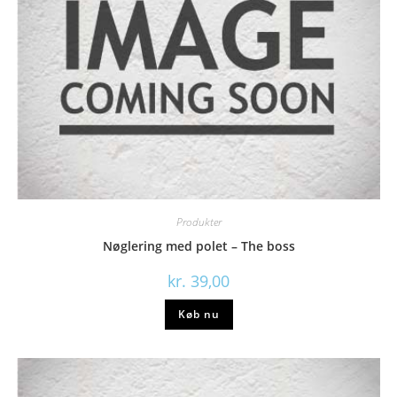
Produkter
Nøglering med polet – The boss
kr.
39,00
Køb nu