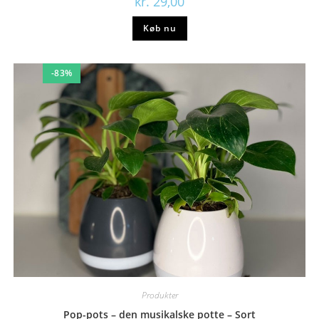
kr.
29,00
Køb nu
-83%
Produkter
Pop-pots – den musikalske potte – Sort