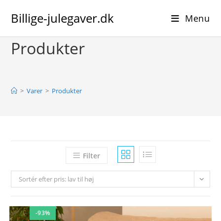
Skip
Billige-julegaver.dk
to
Menu
content
Produkter
>
Varer
>
Produkter
Filter
Sortér efter pris: lav til høj
-93%