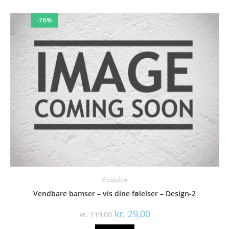
-76%
Produkter
Vendbare bamser – vis dine følelser – Design-2
Den
Den
kr.
29,00
kr.
119,00
oprindelige
aktuelle
pris
pris