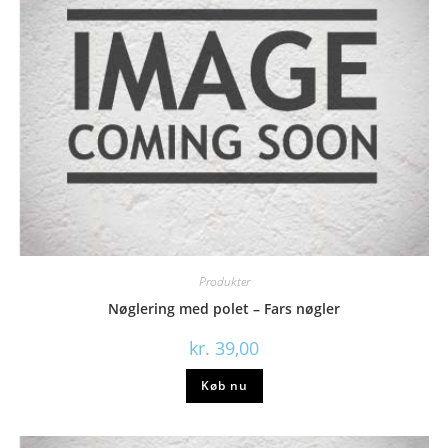
Produkter
Nøglering med polet – Fars nøgler
kr.
39,00
Køb nu