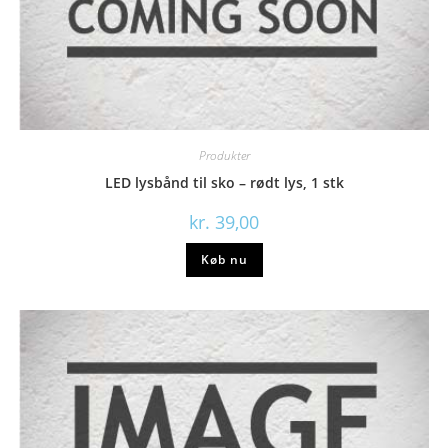
Produkter
LED lysbånd til sko – rødt lys, 1 stk
kr.
39,00
Køb nu