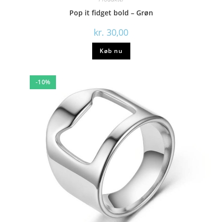
Pop it fidget bold – Grøn
kr.
30,00
Køb nu
-10%