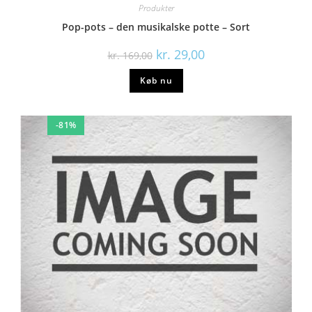
Produkter
Pop-pots – den musikalske potte – Sort
kr.
29,00
kr.
169,00
Køb nu
-81%