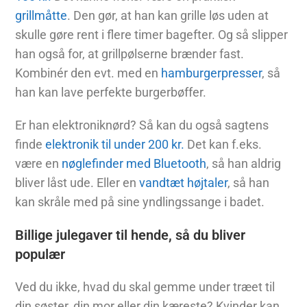
grillmåtte
. Den gør, at han kan grille løs uden at
skulle gøre rent i flere timer bagefter. Og så slipper
han også for, at grillpølserne brænder fast.
Kombinér den evt. med en
hamburgerpresser
, så
han kan lave perfekte burgerbøffer.
Er han elektroniknørd? Så kan du også sagtens
finde
elektronik til under 200 kr.
Det kan f.eks.
være en
nøglefinder med Bluetooth
, så han aldrig
bliver låst ude. Eller en
vandtæt højtaler
, så han
kan skråle med på sine yndlingssange i badet.
Billige julegaver til hende, så du bliver
populær
Ved du ikke, hvad du skal gemme under træet til
din søster, din mor eller din kæreste? Kvinder kan