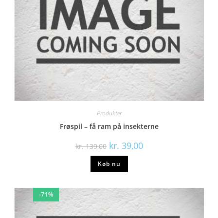
Produkter
Frøspil – få ram på insekterne
kr.
39,00
kr.
139,00
Køb nu
-71%