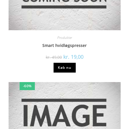
Produkter
Smart hvidløgspresser
kr.
19,00
kr.
49,00
Køb nu
-60%