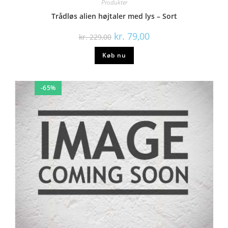
Produkter
Trådløs alien højtaler med lys – Sort
kr.
79,00
kr.
229,00
Køb nu
-65%