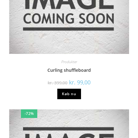
Produkter
Curling shuffleboard
kr.
99,00
kr.
399,00
Køb nu
-72%