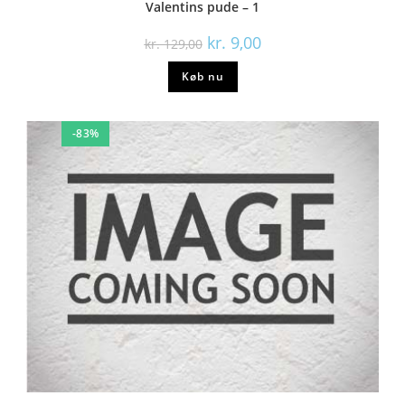
Valentins pude – 1
kr.
9,00
kr.
129,00
Køb nu
-83%