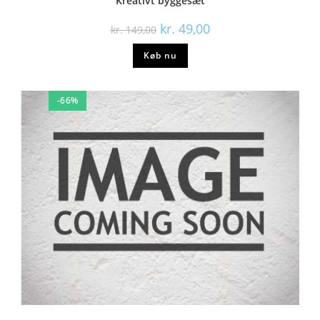
Kreativt byggesæt
kr.
49,00
kr.
149,00
Køb nu
-66%