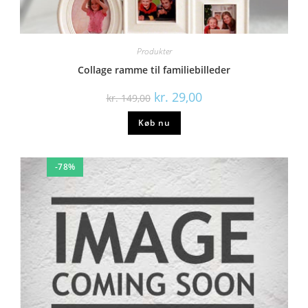
Produkter
Collage ramme til familiebilleder
kr.
29,00
kr.
149,00
Køb nu
-78%