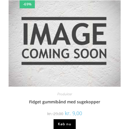
-69%
Produkter
Fidget gummibånd med sugekopper
kr.
9,00
kr.
29,00
Køb nu