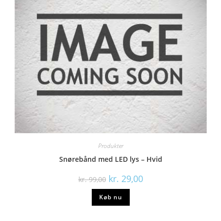
Produkter
Snørebånd med LED lys – Hvid
kr.
29,00
kr.
99,00
Køb nu