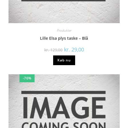
Produkter
Lille Elsa plys taske – Blå
kr.
29,00
kr.
129,00
Køb nu
-76%