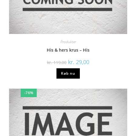
Produkter
His & hers krus – His
kr.
29,00
kr.
119,00
Køb nu
-76%