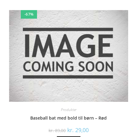
-67%
Produkter
Baseball bat med bold til børn – Rød
kr.
29,00
kr.
89,00