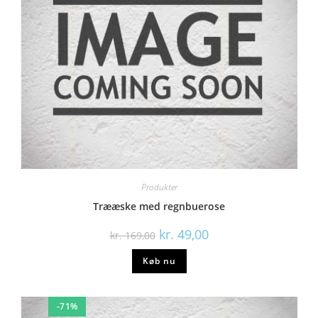
Produkter
Trææske med regnbuerose
kr.
49,00
kr.
169,00
Køb nu
-71%