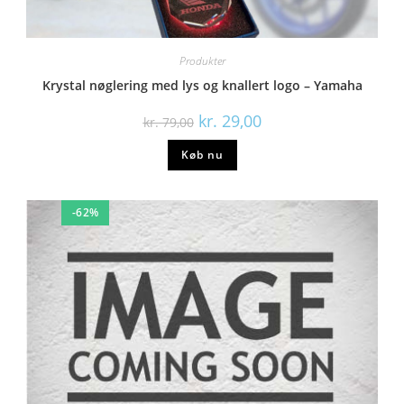
Produkter
Krystal nøglering med lys og knallert logo – Yamaha
kr.
29,00
kr.
79,00
Køb nu
-62%