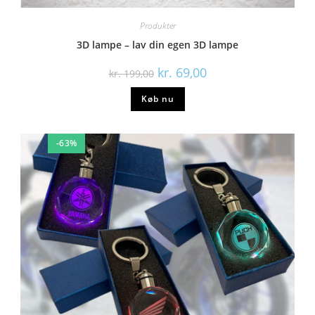
Produkter
3D lampe – lav din egen 3D lampe
kr.
69,00
kr.
199,00
Køb nu
-63%