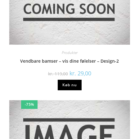
Produkter
Vendbare bamser – vis dine følelser – Design-2
kr.
29,00
kr.
119,00
Køb nu
-75%