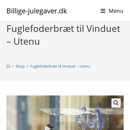
Skip
Billige-julegaver.dk
to
Menu
content
Fuglefoderbræt til Vinduet
– Utenu
>
Shop
>
Fuglefoderbræt til Vinduet – Utenu
🔍