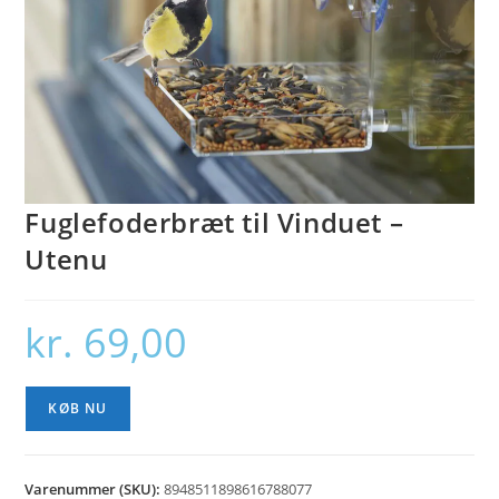
Fuglefoderbræt til Vinduet –
Utenu
kr.
69,00
KØB NU
Varenummer (SKU):
8948511898616788077