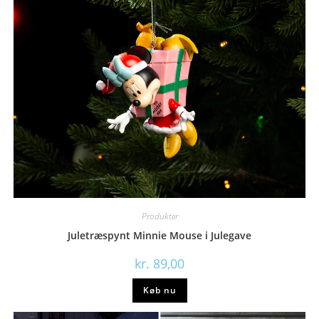
Produkter
Juletræspynt Minnie Mouse i Julegave
kr.
89,00
Køb nu