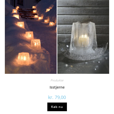
Produkter
Isstjerne
kr.
79,00
Køb nu