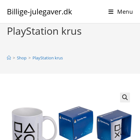
Skip
Billige-julegaver.dk
to
Menu
content
PlayStation krus
>
Shop
>
PlayStation krus
🔍