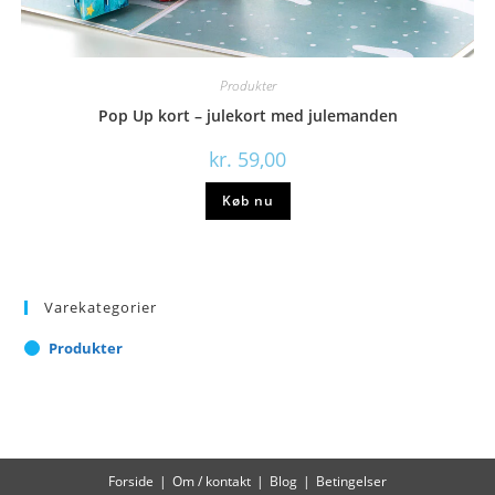
Produkter
Pop Up kort – julekort med julemanden
kr.
59,00
Køb nu
Varekategorier
Produkter
Forside
Om / kontakt
Blog
Betingelser