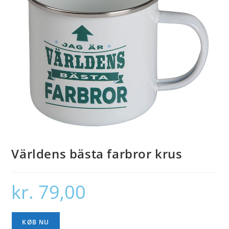
Världens bästa farbror krus
kr.
79,00
KØB NU