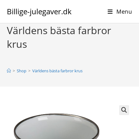
Skip
Billige-julegaver.dk
to
Menu
content
Världens bästa farbror
krus
>
Shop
>
Världens bästa farbror krus
🔍