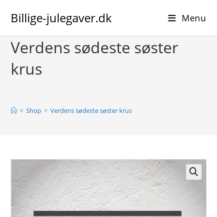
Skip
Billige-julegaver.dk
to
Menu
content
Verdens sødeste søster
krus
>
Shop
>
Verdens sødeste søster krus
🔍