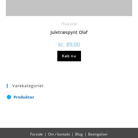
Produkter
Juletræspynt Olaf
kr.
89,00
Køb nu
Varekategorier
Produkter
Forside
Om / kontakt
Blog
Betingelser