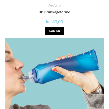
Produkter
3D Brunkageforme
kr.
89,00
Køb nu