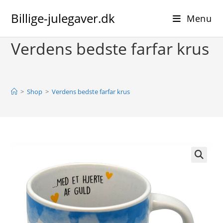
Skip
Billige-julegaver.dk
to
Menu
content
Verdens bedste farfar krus
>
Shop
>
Verdens bedste farfar krus
🔍