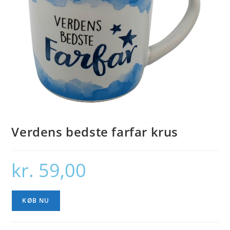
Verdens bedste farfar krus
kr.
59,00
KØB NU