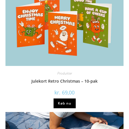
Produkter
Julekort Retro Christmas – 10-pak
kr.
69,00
Køb nu