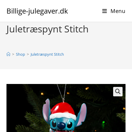
Skip
Billige-julegaver.dk
to
Menu
content
Juletræspynt Stitch
>
Shop
>
Juletræspynt Stitch
🔍