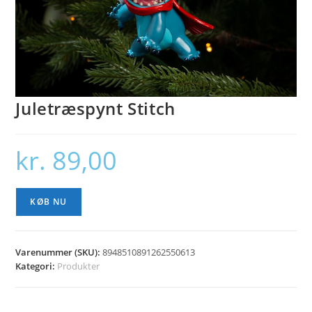
Juletræspynt Stitch
kr.
89,00
KØB NU
Varenummer (SKU):
8948510891262550613
Kategori:
Produkter