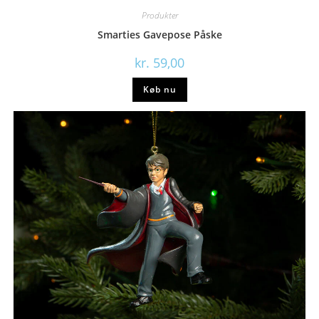
Produkter
Smarties Gavepose Påske
kr.
59,00
Køb nu