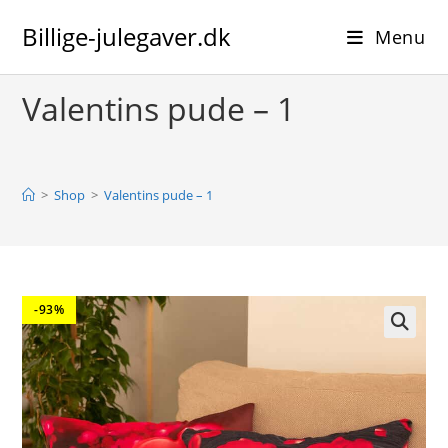
Skip
Billige-julegaver.dk
to
Menu
content
Valentins pude – 1
>
Shop
>
Valentins pude – 1
-93%
🔍