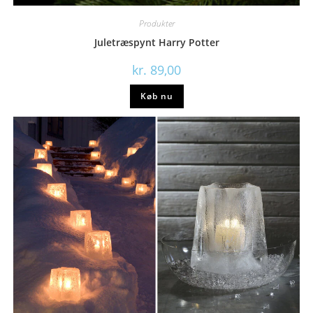
Produkter
Juletræspynt Harry Potter
kr.
89,00
Køb nu