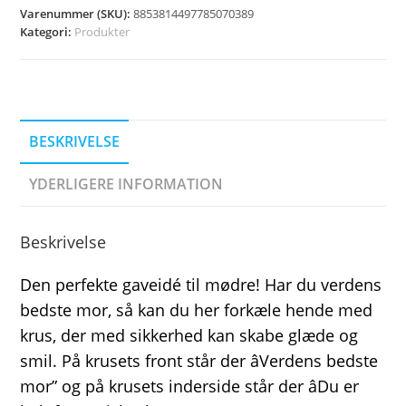
Varenummer (SKU):
8853814497785070389
Kategori:
Produkter
BESKRIVELSE
YDERLIGERE INFORMATION
Beskrivelse
Den perfekte gaveidé til mødre! Har du verdens
bedste mor, så kan du her forkæle hende med
krus, der med sikkerhed kan skabe glæde og
smil. På krusets front står der âVerdens bedste
mor” og på krusets inderside står der âDu er