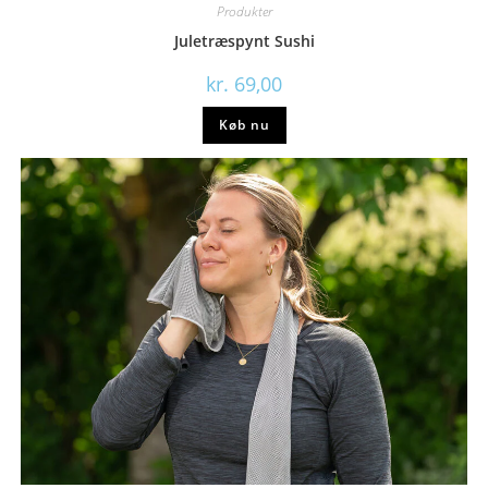
Produkter
Juletræspynt Sushi
kr.
69,00
Køb nu