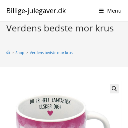
Skip
Billige-julegaver.dk
to
Menu
content
Verdens bedste mor krus
>
Shop
>
Verdens bedste mor krus
🔍