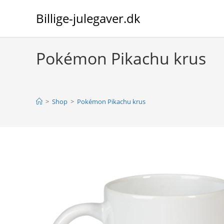
Skip
Billige-julegaver.dk
to
content
Pokémon Pikachu krus
>
Shop
>
Pokémon Pikachu krus