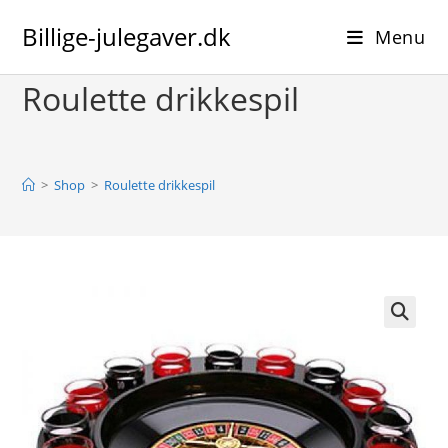
Skip
Billige-julegaver.dk
to
Menu
content
Roulette drikkespil
>
Shop
>
Roulette drikkespil
🔍