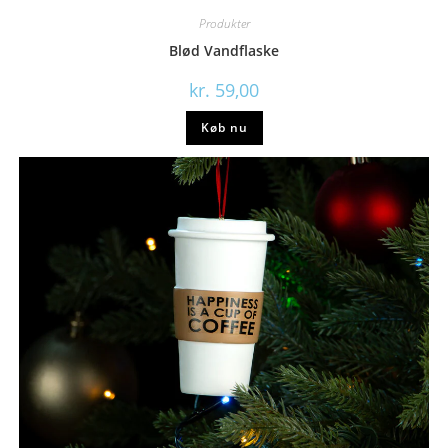
Produkter
Blød Vandflaske
kr.
59,00
Køb nu