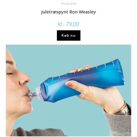
Produkter
Juletræspynt Ron Weasley
kr.
79,00
Køb nu