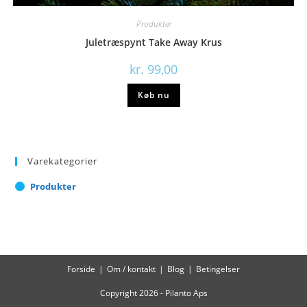
Produkter
Juletræspynt Take Away Krus
kr.
99,00
Køb nu
Varekategorier
Produkter
Forside
Om / kontakt
Blog
Betingelser
Copyright 2026 - Pilanto Aps