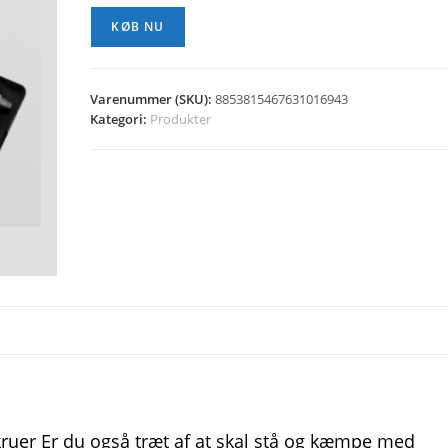
KØB NU
Varenummer (SKU):
8853815467631016943
Kategori:
Produkter
kruer Er du også træt af at skal stå og kæmpe med