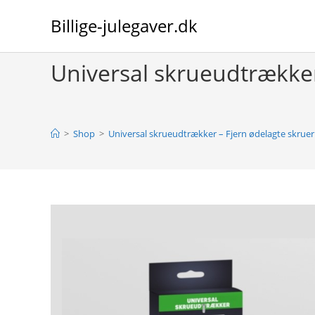
Skip
Billige-julegaver.dk
to
content
Universal skrueudtrækker
>
Shop
>
Universal skrueudtrækker – Fjern ødelagte skruer