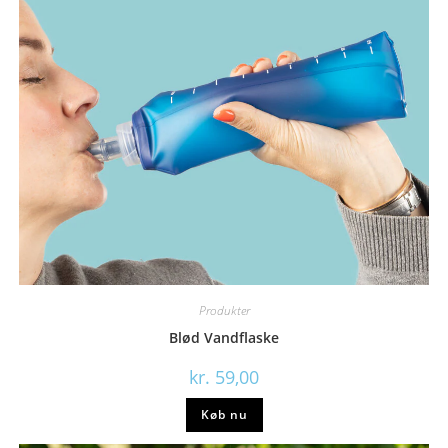
Produkter
Blød Vandflaske
kr.
59,00
Køb nu