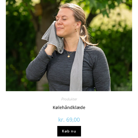
Produkter
Kølehåndklæde
kr.
69,00
Køb nu