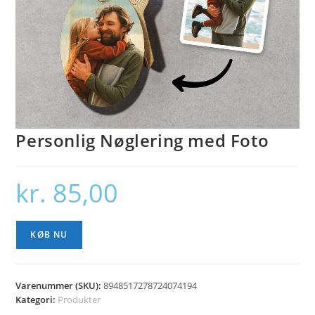
Personlig Nøglering med Foto
kr.
85,00
KØB NU
Varenummer (SKU):
8948517278724074194
Kategori:
Produkter