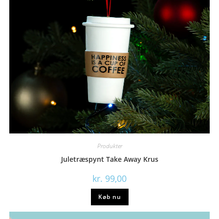
Produkter
Juletræspynt Take Away Krus
kr.
99,00
Køb nu