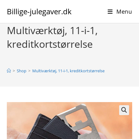
Skip
Billige-julegaver.dk
to
Menu
content
Multiværktøj, 11-i-1,
kreditkortstørrelse
>
Shop
>
Multiværktøj, 11-i-1, kreditkortstørrelse
🔍