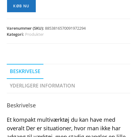
KØB NU
Varenummer (SKU):
8853816570091972294
Kategori:
Produkter
BESKRIVELSE
YDERLIGERE INFORMATION
Beskrivelse
Et kompakt multiværktøj du kan have med
overalt Der er situationer, hvor man ikke har
adgang til værktøj, men stadig mangler en lille