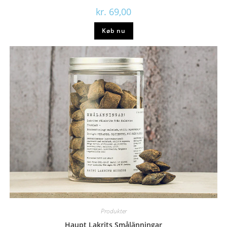
kr.
69,00
Køb nu
Produkter
Haupt Lakrits Smålänningar