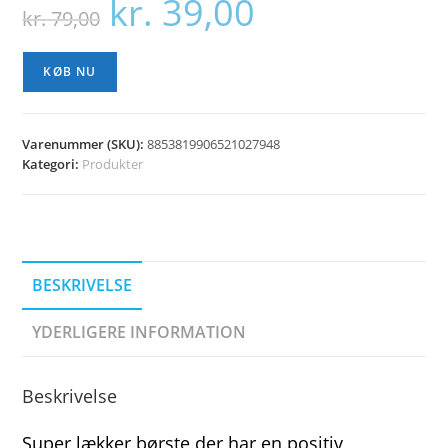
kr.
39,00
Den
Den
kr.
79,00
oprindelige
aktuelle
pris
pris
var:
er:
kr. 79,00.
kr. 39,00.
KØB NU
Varenummer (SKU):
8853819906521027948
Kategori:
Produkter
BESKRIVELSE
YDERLIGERE INFORMATION
Beskrivelse
Super lækker børste der har en positiv