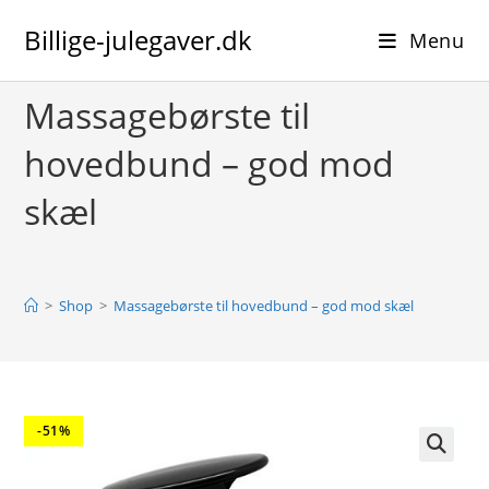
Skip
Billige-julegaver.dk
to
Menu
content
Massagebørste til
hovedbund – god mod
skæl
>
Shop
>
Massagebørste til hovedbund – god mod skæl
-51%
🔍