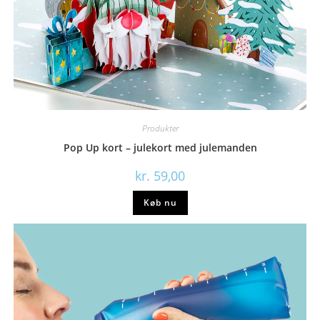
Produkter
Pop Up kort – julekort med julemanden
kr.
59,00
Køb nu