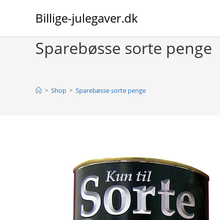
Skip
Billige-julegaver.dk
to
content
Sparebøsse sorte penge
>
Shop
>
Sparebøsse sorte penge