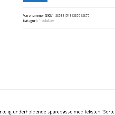
Varenummer (SKU):
8853815181335918879
Kategori:
Produkter
virkelig underholdende sparebøsse med teksten “Sorte