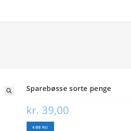
Sparebøsse sorte penge
🔍
kr.
39,00
KØB NU