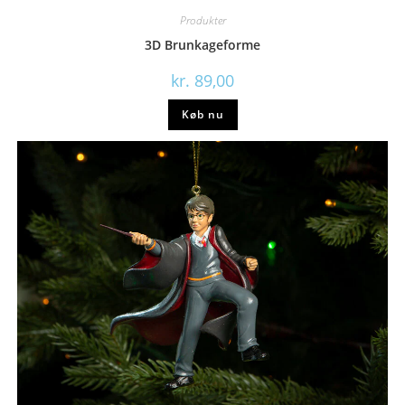
Produkter
3D Brunkageforme
kr.
89,00
Køb nu