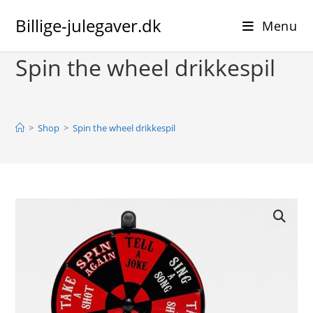
Skip
Billige-julegaver.dk
to
Menu
content
Spin the wheel drikkespil
>
Shop
>
Spin the wheel drikkespil
🔍