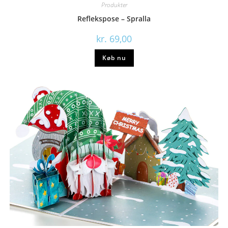
Produkter
Reflekspose – Spralla
kr.
69,00
Køb nu