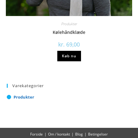
Produkter
Kølehåndklæde
kr.
69,00
Køb nu
Varekategorier
Produkter
Forside
Om / kontakt
Blog
Betingelser