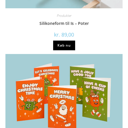
Produkter
Silikoneform til Is – Poter
kr.
89,00
Køb nu