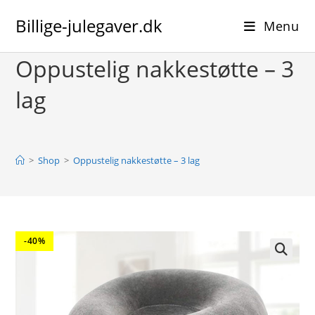
Skip
Billige-julegaver.dk
to
Menu
content
Oppustelig nakkestøtte – 3
lag
>
Shop
>
Oppustelig nakkestøtte – 3 lag
-40%
🔍