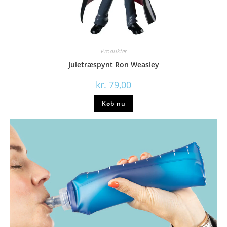
Produkter
Juletræspynt Ron Weasley
kr.
79,00
Køb nu