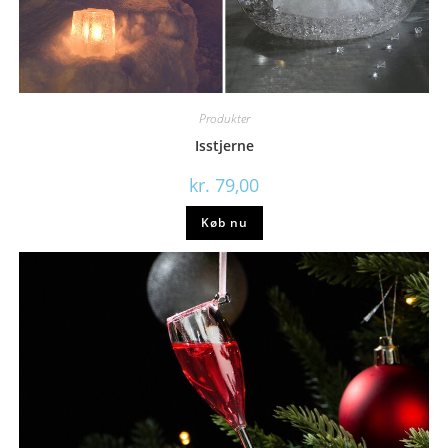
Produkter
Isstjerne
kr.
79,00
Køb nu