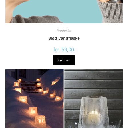
Produkter
Blød Vandflaske
kr.
59,00
Køb nu