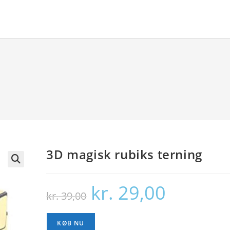
3D magisk rubiks terning
🔍
kr.
29,00
Den
Den
kr.
39,00
oprindelige
aktuelle
pris
pris
var:
er:
kr. 39,00.
kr. 29,00.
KØB NU