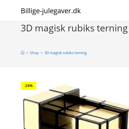
Skip
Billige-julegaver.dk
to
content
3D magisk rubiks terning
>
Shop
>
3D magisk rubiks terning
-26%