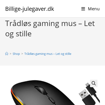
Skip
Billige-julegaver.dk
to
Menu
content
Trådløs gaming mus – Let
og stille
>
Shop
>
Trådløs gaming mus – Let og stille
🔍