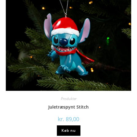
Produkter
Juletræspynt Stitch
kr.
89,00
Køb nu