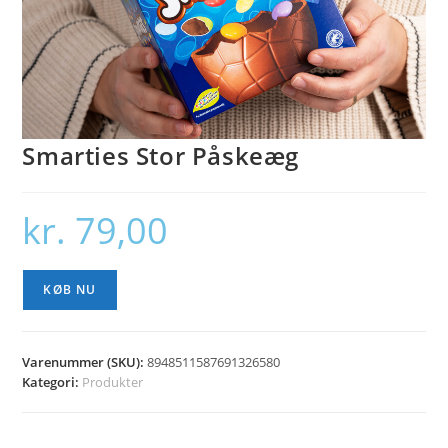
Smarties Stor Påskeæg
kr.
79,00
KØB NU
Varenummer (SKU):
8948511587691326580
Kategori:
Produkter