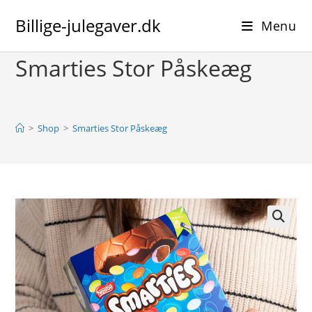
Skip
Billige-julegaver.dk
to
Menu
content
Smarties Stor Påskeæg
>
Shop
>
Smarties Stor Påskeæg
🔍