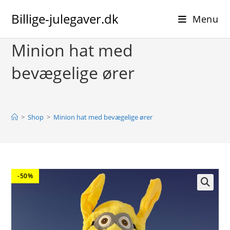
Skip
Billige-julegaver.dk
to
Menu
content
Minion hat med
bevægelige ører
>
Shop
>
Minion hat med bevægelige ører
-50%
🔍