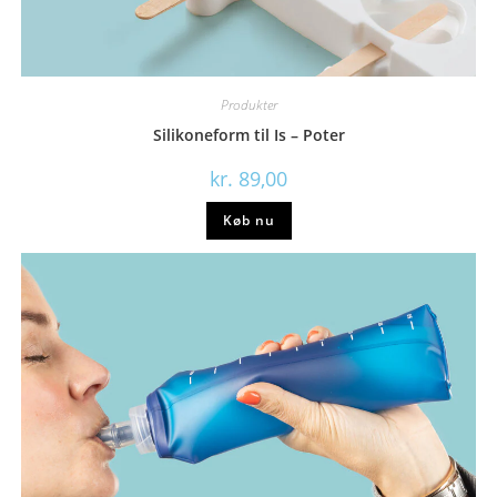
Produkter
Silikoneform til Is – Poter
kr.
89,00
Køb nu