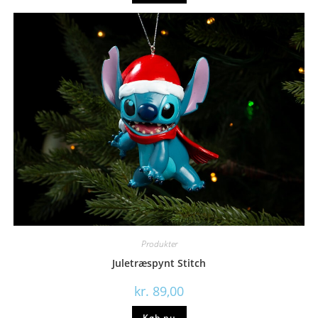
Produkter
Juletræspynt Stitch
kr.
89,00
Køb nu