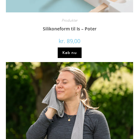
Produkter
Silikoneform til Is – Poter
kr.
89,00
Køb nu