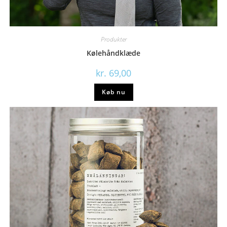
Produkter
Kølehåndklæde
kr.
69,00
Køb nu