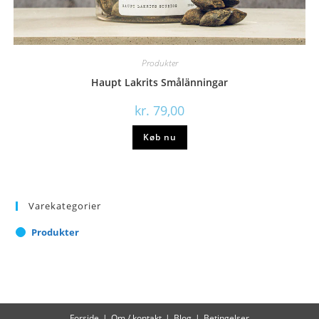
Produkter
Haupt Lakrits Smålänningar
kr.
79,00
Køb nu
Varekategorier
Produkter
Forside
Om / kontakt
Blog
Betingelser