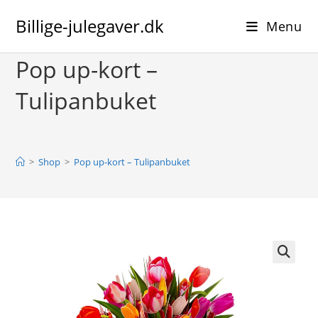
Skip
Billige-julegaver.dk
to
Menu
content
Pop up-kort –
Tulipanbuket
>
Shop
>
Pop up-kort – Tulipanbuket
🔍