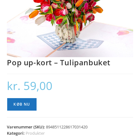
Pop up-kort – Tulipanbuket
kr.
59,00
KØB NU
Varenummer (SKU):
8948511228617031420
Kategori:
Produkter