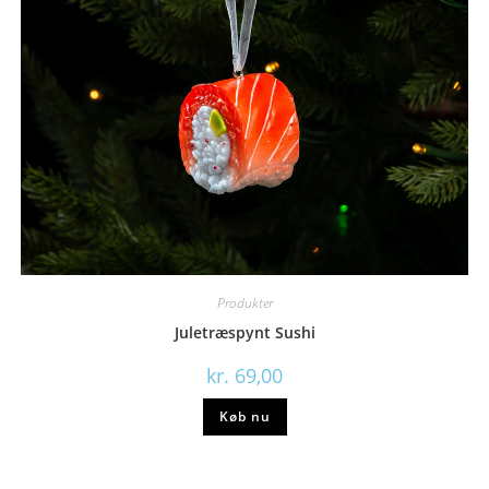
Produkter
Juletræspynt Sushi
kr.
69,00
Køb nu