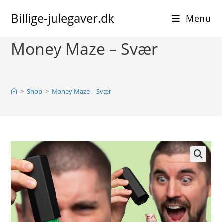
Skip
Billige-julegaver.dk
to
Menu
content
Money Maze – Svær
>
Shop
>
Money Maze – Svær
🔍