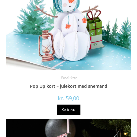
Produkter
Pop Up kort – julekort med snemand
kr.
59,00
Køb nu