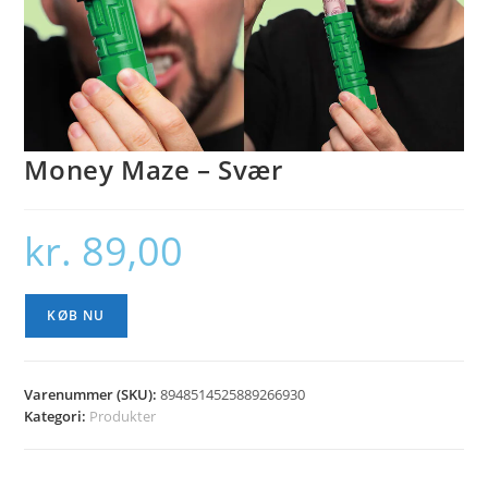
Money Maze – Svær
kr.
89,00
KØB NU
Varenummer (SKU):
8948514525889266930
Kategori:
Produkter