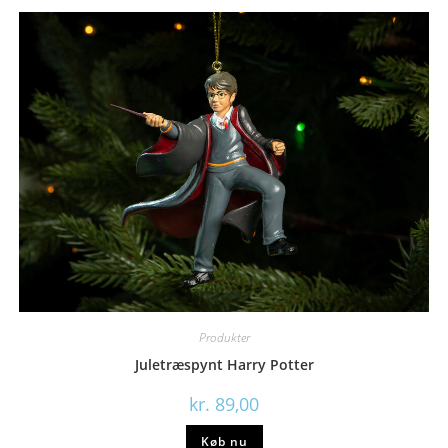
Produkter
Juletræspynt Harry Potter
kr.
89,00
Køb nu