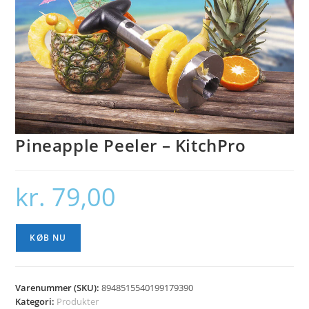
Pineapple Peeler – KitchPro
kr.
79,00
KØB NU
Varenummer (SKU):
8948515540199179390
Kategori:
Produkter