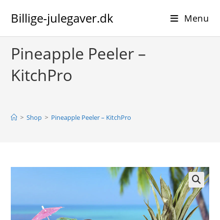
Skip
Billige-julegaver.dk
to
Menu
content
Pineapple Peeler –
KitchPro
>
Shop
>
Pineapple Peeler – KitchPro
🔍