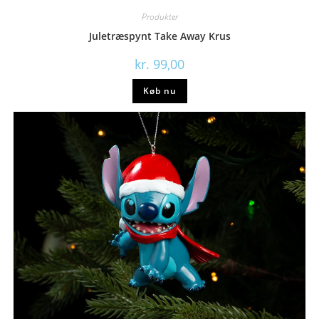
Produkter
Juletræspynt Take Away Krus
kr.
99,00
Køb nu