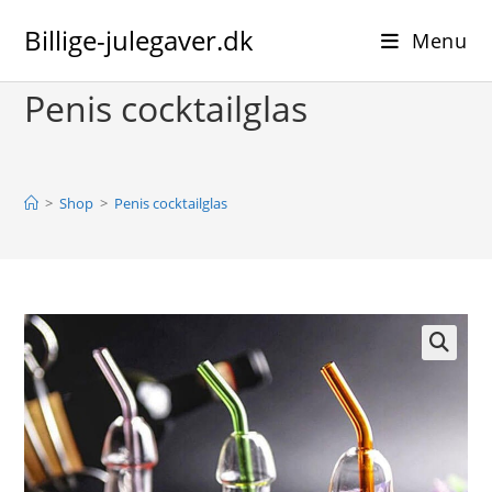
Skip
Billige-julegaver.dk
to
Menu
content
Penis cocktailglas
>
Shop
>
Penis cocktailglas
🔍