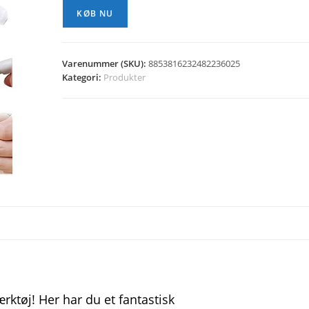
kr. 39,00.
kr. 29,00.
KØB NU
Varenummer (SKU):
8853816232482236025
Kategori:
Produkter
ktøj! Her har du et fantastisk