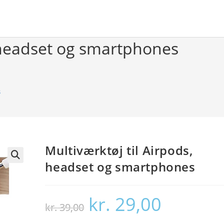
, headset og smartphones
s
Multiværktøj til Airpods,
headset og smartphones
🔍
kr.
29,00
Den
Den
kr.
39,00
oprindelige
aktuelle
pris
pris
var:
er: