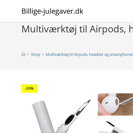
Skip
Billige-julegaver.dk
to
content
Multiværktøj til Airpods
>
Shop
>
Multiværktøj til Airpods, headset og smartphone
-26%