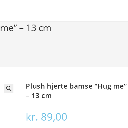
 me” – 13 cm
Plush hjerte bamse “Hug me”
– 13 cm
🔍
kr.
89,00