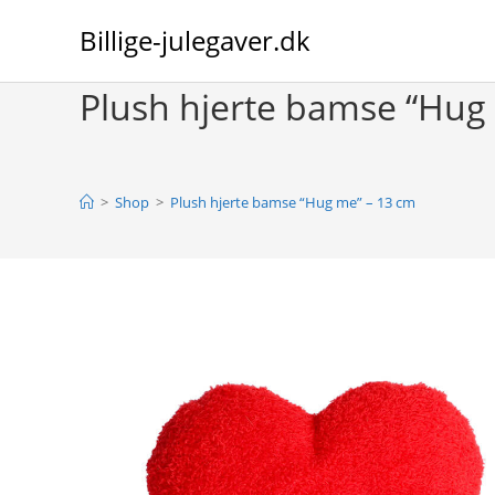
Skip
Billige-julegaver.dk
to
content
Plush hjerte bamse “Hug
>
Shop
>
Plush hjerte bamse “Hug me” – 13 cm