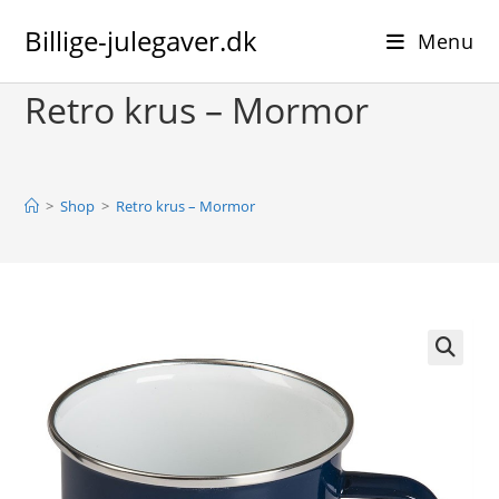
Skip
Billige-julegaver.dk
to
Menu
content
Retro krus – Mormor
>
Shop
>
Retro krus – Mormor
🔍