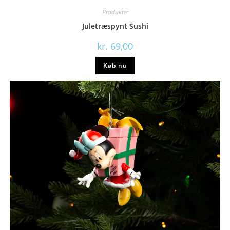
Produkter
Juletræspynt Sushi
kr.
69,00
Køb nu