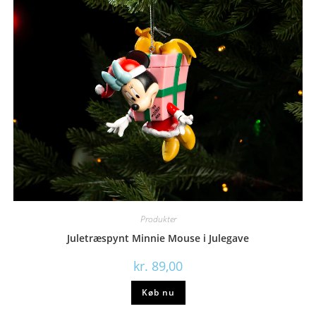
Produkter
Juletræspynt Minnie Mouse i Julegave
kr.
89,00
Køb nu