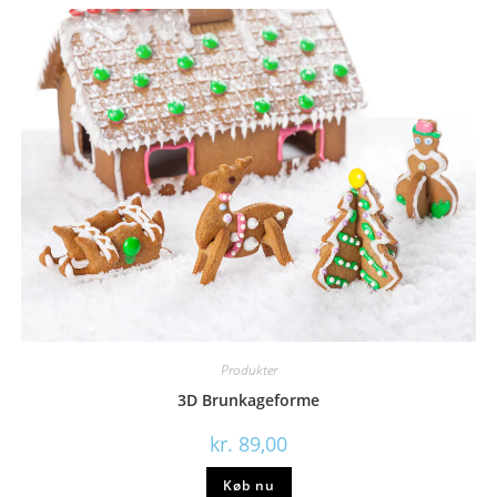
Produkter
3D Brunkageforme
kr.
89,00
Køb nu