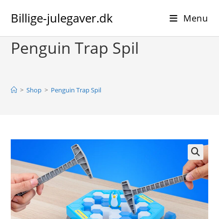
Skip
Billige-julegaver.dk
to
Menu
content
Penguin Trap Spil
>
Shop
>
Penguin Trap Spil
🔍