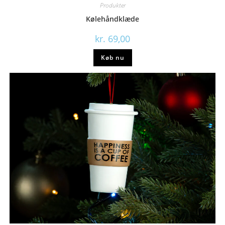
Produkter
Kølehåndklæde
kr.
69,00
Køb nu