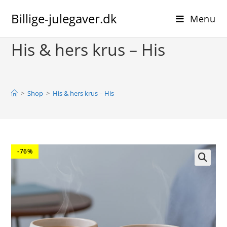
Skip
Billige-julegaver.dk
to
Menu
content
His & hers krus – His
>
Shop
>
His & hers krus – His
-76%
🔍