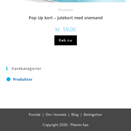
Produkter
Pop Up kort – julekort med snemand
kr.
59,00
Køb nu
Varekategorier
Produkter
Forside
Om / kontakt
Blog
Betingelser
Copyright 2026 - Pilanto Aps