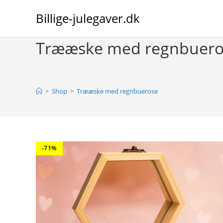
Skip
Billige-julegaver.dk
to
content
Trææske med regnbuero
>
Shop
>
Trææske med regnbuerose
-71%