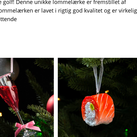
le golf! Denne unikke lommelærke er fremstillet af
Lommelærken er lavet i rigtig god kvalitet og er virkelig
uttende