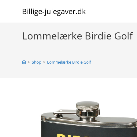
Skip
Billige-julegaver.dk
to
content
Lommelærke Birdie Golf
>
Shop
>
Lommelærke Birdie Golf