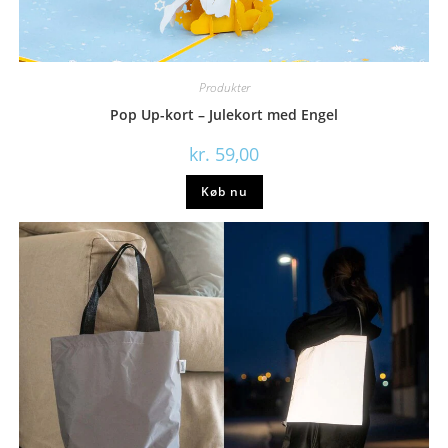
Produkter
Pop Up-kort – Julekort med Engel
kr.
59,00
Køb nu