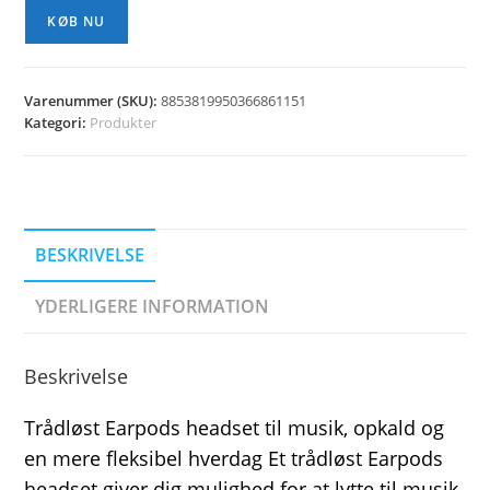
KØB NU
Varenummer (SKU):
8853819950366861151
Kategori:
Produkter
BESKRIVELSE
YDERLIGERE INFORMATION
Beskrivelse
Trådløst Earpods headset til musik, opkald og
en mere fleksibel hverdag Et trådløst Earpods
headset giver dig mulighed for at lytte til musik,