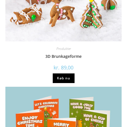
Produkter
3D Brunkageforme
kr.
89,00
Køb nu