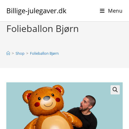
Skip
Billige-julegaver.dk
to
Menu
content
Folieballon Bjørn
>
Shop
>
Folieballon Bjørn
🔍