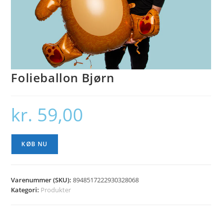
Folieballon Bjørn
kr.
59,00
KØB NU
Varenummer (SKU):
8948517222930328068
Kategori:
Produkter