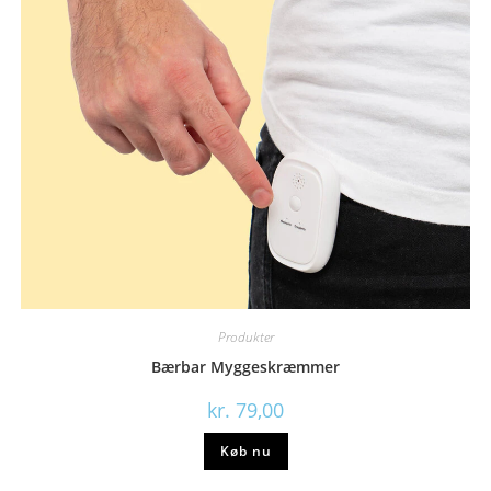
Produkter
Bærbar Myggeskræmmer
kr.
79,00
Køb nu