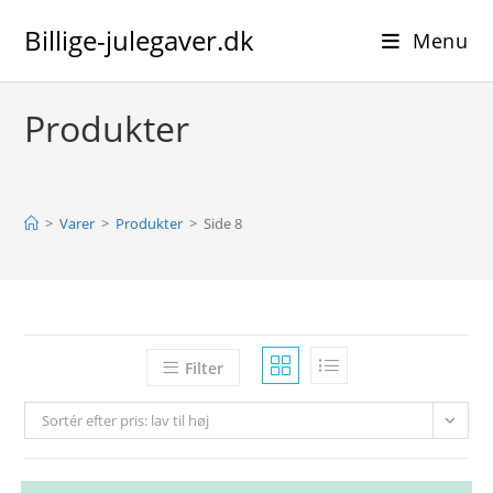
Skip
Billige-julegaver.dk
to
Menu
content
Produkter
>
Varer
>
Produkter
>
Side 8
Filter
Sortér efter pris: lav til høj