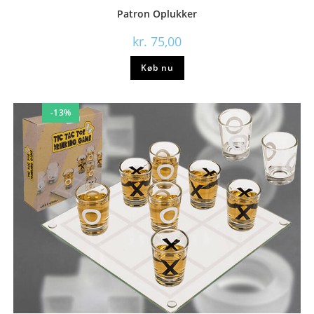
Patron Oplukker
kr.
75,00
Køb nu
-13%