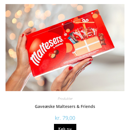
Produkter
Gaveæske Maltesers & Friends
kr.
79,00
Køb nu