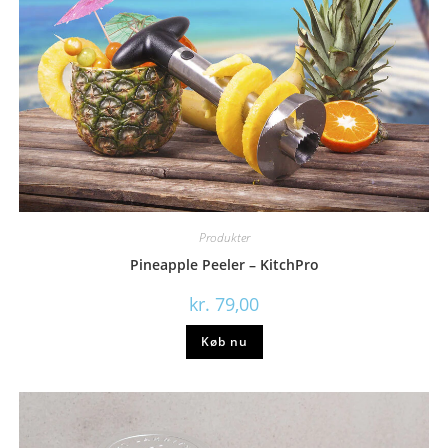
Produkter
Pineapple Peeler – KitchPro
kr.
79,00
Køb nu