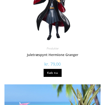
Produkter
Juletræspynt Hermione Granger
kr.
79,00
Køb nu