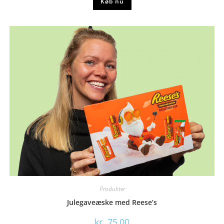
Køb nu
Produkter
Julegaveæske med Reese’s
kr.
75,00