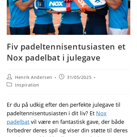
Fiv padeltennisentusiasten et
Nox padelbat i julegave
Post
Post
Henrik Andersen
31/05/2025
author:
published:
Post
Inspiration
category:
Er du på udkig efter den perfekte julegave til
padeltennisentusiasten i dit liv? Et
Nox
padelbat
vil være en fantastisk gave, der både
forbedrer deres spil og viser din støtte til deres