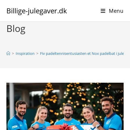
Skip
Billige-julegaver.dk
to
Menu
content
Blog
>
Inspiration
>
Fiv padeltennisentusiasten et Nox padelbat i julega