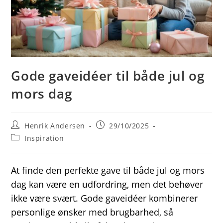
Gode gaveidéer til både jul og
mors dag
Post
Post
Henrik Andersen
29/10/2025
author:
published:
Post
Inspiration
category:
At finde den perfekte gave til både jul og mors
dag kan være en udfordring, men det behøver
ikke være svært. Gode gaveidéer kombinerer
personlige ønsker med brugbarhed, så