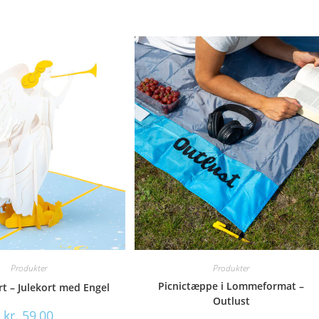
Produkter
Produkter
Picnictæppe i Lommeformat –
t – Julekort med Engel
Outlust
kr.
59,00