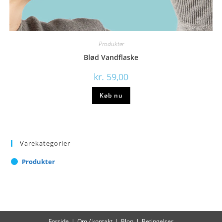
Produkter
Blød Vandflaske
kr.
59,00
Køb nu
Varekategorier
Produkter
Forside
Om / kontakt
Blog
Betingelser