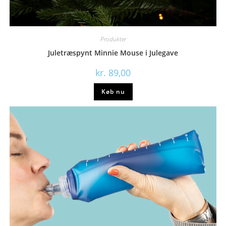
Produkter
Juletræspynt Minnie Mouse i Julegave
kr.
89,00
Køb nu