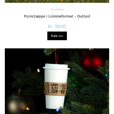
Produkter
Picnictæppe i Lommeformat – Outlust
kr.
99,00
Køb nu