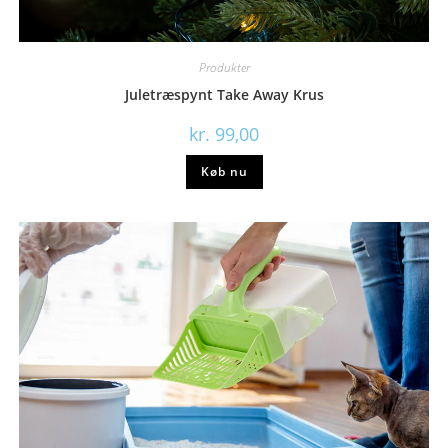
Produkter
Juletræspynt Take Away Krus
kr.
99,00
Køb nu