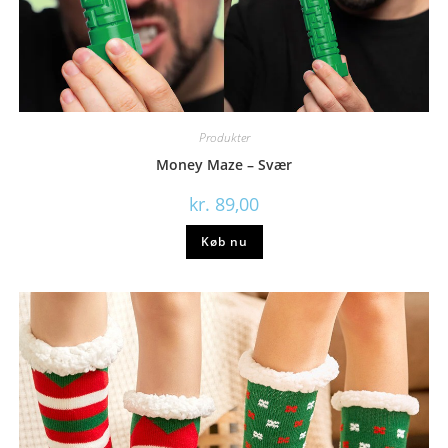
Produkter
Money Maze – Svær
kr.
89,00
Køb nu