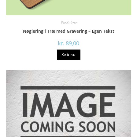
Produkter
Nøglering i Træ med Gravering – Egen Tekst
kr.
89,00
Køb nu