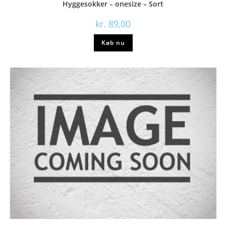
Hyggesokker – onesize – Sort
kr.
89,00
Køb nu