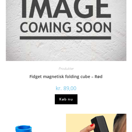
Produkter
Fidget magnetisk folding cube – Rød
kr.
89,00
Køb nu