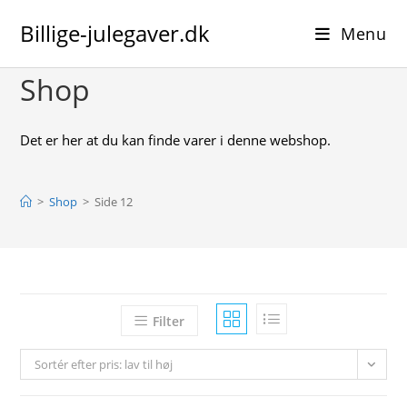
Skip
Billige-julegaver.dk
to
Menu
content
Shop
Det er her at du kan finde varer i denne webshop.
>
Shop
>
Side 12
Filter
Sortér efter pris: lav til høj