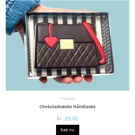
Produkter
Chokoladeæske Håndtaske
kr.
89,00
Køb nu